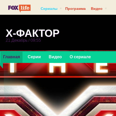
Сериалы
Программа
Видео
Х-ФАКТОР
21 Декабрь / 09:55
Главная
Серии
Видео
О сериале