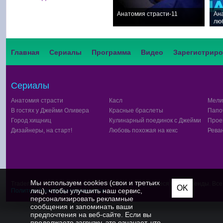
Анатомия страсти-11
Ан
лю
Главная
Сериалы
Программа
Видео
Зарегистриро
Сериалы
Анатомия страсти
Касл
Мели
В гостях у Джейми Оливера
Красные браслеты
Папо
Город хищниц
Кулинарный поединок с Джейми Оливе
Прое
Дизайнеры, на старт!
Любовь похожая на кекс
Рева
Мы используем cookies (свои и третьих
Trademark & Copyright Notice:™ и © FOX и относящиеся к ним бренды. Вс
OK
лиц), чтобы улучшить наш сервис,
Политикой конфиденциальности
персонализировать рекламные
сообщения и запоминать ваши
предпочтения на веб-сайте. Если вы
продолжаете загрузку, это означает, что