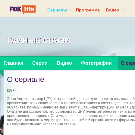
Сериалы
Программа
Видео
ТАЙНЫЕ СВЯЗИ
Главная
Серии
Видео
Фотографии
О сер
О сериале
(16+)
Энни Уокер – стажер ЦРУ, которая свободно владеет шестью языками, об
превосходит всех своих коллег в тестах-испытаниях и блестяще знает тео
объясняет, почему именно ее вызывают в штаб-квартиру ЦРУ за месяц д
Она и не догадывается, что руководство ЦРУ очень интересует некто из 
приставляют напарника, Огги Андерсона, ослепшего при исполнении зад
она будет познавать мир интриг, опасностей и бюрократических формал
Разведывательного Управления страны.