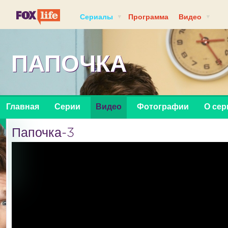
Сериалы
Программа
Видео
ПАПОЧКА
Главная
Серии
Видео
Фотографии
О сер
Папочка-3