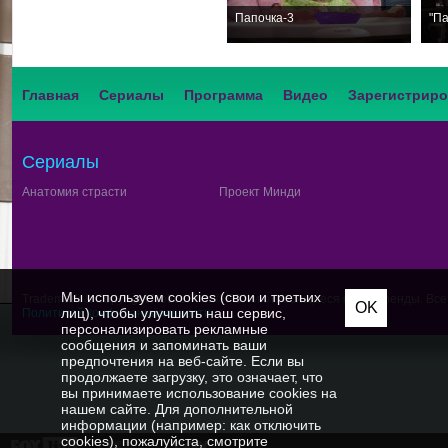
Папочка-3
"Па
Главная
Сериалы
Программа
Видео
Зарегистриро
Сериалы
Анатомия страсти
Проект Минди
Мы используем cookies (свои и третьих
Trademark & Copyright Notice:™ и © FOX и относящиеся к ним бренды. Вс
OK
лиц), чтобы улучшить наш сервис,
Политикой конфиденциальности
персонализировать рекламные
сообщения и запоминать ваши
предпочтения на веб-сайте. Если вы
продолжаете загрузку, это означает, что
вы принимаете использование cookies на
нашем сайте. Для дополнительной
информации (например: как отключить
cookies), пожалуйста, смотрите