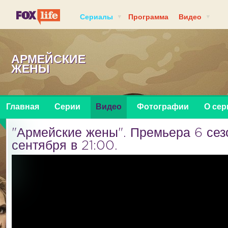
Сериалы
Программа
Видео
АРМЕЙСКИЕ
ЖЕНЫ
Главная
Серии
Видео
Фотографии
О сер
"Армейские жены". Премьера 6 сез
сентября в 21:00.